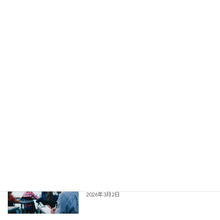
2026年5月20日
【お知らせ】NDD認定制度 一部改定お
NDD認定制度
よび関連資料更新のご案内
2026年4月1日
「ダークパターン」をテーマとした授業
プレスリリース
を大阪府豊中市立第十一中学校が実施、
消費者庁および文部科学省のレビューを
経て一般社団法人ダークパターン対策協
会が制作した「ダークパターン啓発動
画」を教材として使用
2026年3月12日
【メディア掲載・出演】2026年2月19日
メディア
放送 テレビ大阪
2026年3月2日