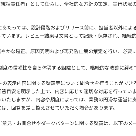
策統括責任者」として任命し、全社的な方針の策定、実行状況
にあたっては、設計段階およびリリース前に、担当者以外によ
しています。レビュー結果は文書として記録・保存され、継続
速やかな是正、原因究明および再発防止策の策定を行い、必要
制度の信頼性を自ら体現する組織として、継続的な改善に努め
イトの表示内容に関する疑義等について問合せを行うことができ
回答目安を明示した上で、内容に応じた適切な対応を行ってい
応いたしますが、内容や頻度によっては、業務の円滑な運営に
ては、回答を差し控えさせていただく場合があります。
ご意見・お問合せやダークパターンに関する疑義は、以下のメ