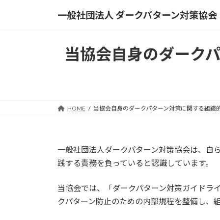
コ
ナ
一般社団法人 ダークパターン対策協会
ン
ビ
テ
ゲ
ン
ー
当協会自身のダーク
ツ
シ
へ
ョ
ス
ン
キ
に
ッ
移
HOME
当協会自身のダークパターン対策に関する組織
プ
動
一般社団法人ダークパターン対策協会は、自ら
践する責務を負っていると認識しています。
当協会では、「ダークパターン対策ガイドライ
クパターン防止のための内部規程を整備し、