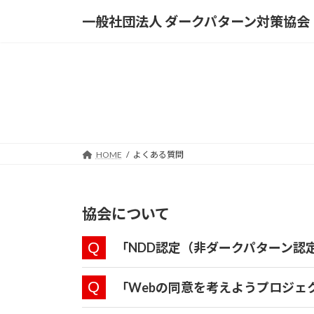
コ
ナ
一般社団法人 ダークパターン対策協会
ン
ビ
テ
ゲ
ン
ー
ツ
シ
へ
ョ
ス
ン
キ
に
ッ
移
HOME
よくある質問
プ
動
協会について
「NDD認定（非ダークパターン認
「Webの同意を考えようプロジェ