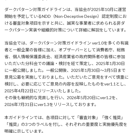
ダークパターン対策ガイドラインは、当協会が2025年10月に運営
開始を予定しているNDD（Non-Deceptive Design）認定制度にお
ける審査対象項目を示すと共に、誠実な事業者に求められる非ダ
ークパターン実装や組織的対策について詳細に解説をしています。
当協会では、ダークパターン対策ガイドライン ver1.0を多くの有識
者と一般企業の皆様に加え、オブザーバーとして消費者庁、総務
省、個人情報保護委員会、経済産業省の政府関係者の皆様に参加
いただいた分科会での議論・検討を経て策定し、2025年1月30日
に一般公開しました。一般公開後、2025年1月30日～3月5日まで
意見公募を実施しておりました。いただいたご意見をすべて慎重に
検討し、必要に応じてご意見の内容を反映したものをver1.1とし、
2025年4月22日にリリースいたしました。
その後も継続的な見直しを行い、2026年5月20日にver1.2を、
2026年7月31日にver1.3をリリースしております。
本ガイドラインでは、各項目に対して「審査対象」「強く推奨」
「推奨」の3つのラベルを付し、それぞれの重要度と実施優先度を
明確に示しています。