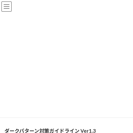
コ
ナ
一般社団法人 ダークパターン対策協会
ン
ビ
テ
ゲ
ダークパターン対策ガイドライ
ン
ー
ツ
シ
ン・自己審査チェックシート・
へ
ョ
ス
ン
NDD認定制度要綱 ダウンロード
キ
に
ッ
移
ページ
プ
動
HOME
ダークパターン対策ガイドライン・自己審査チェックシート・NDD認定制度
要綱 ダウンロードページ
本ページでは、以下の資料を無料でダウンロードいただけます。
各項目の内容をご確認のうえ、該当のリンクからダウンロードく
ださい。
ダークパターン対策ガイドライン Ver1.
3