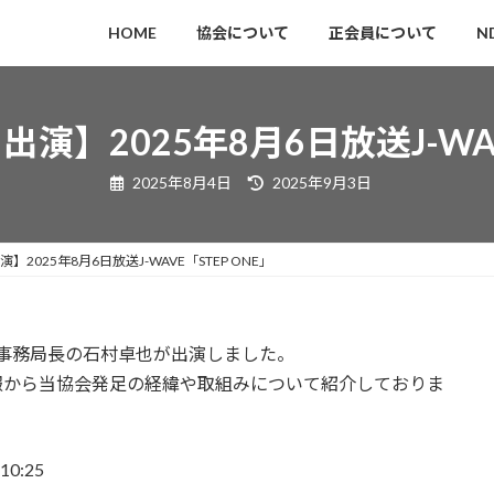
HOME
協会について
正会員について
N
】2025年8月6日放送J-WAV
最
2025年8月4日
2025年9月3日
終
更
新
日
時
2025年8月6日放送J-WAVE「STEP ONE」
:
当協会事務局長の石村卓也が出演しました。
報から当協会発足の経緯や取組みについて紹介しておりま
0:25