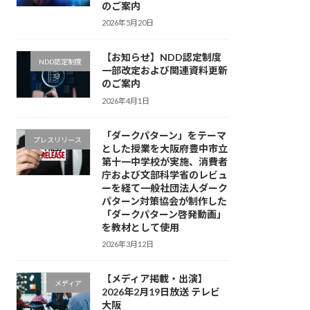
のご案内
2026年5月20日
【お知らせ】NDD認定制度
NDD認定制度
一部改定および関連資料更新
のご案内
2026年4月1日
「ダークパターン」をテーマ
プレスリリース
とした授業を大阪府豊中市立
第十一中学校が実施、消費者
庁および文部科学省のレビュ
ーを経て一般社団法人ダーク
パターン対策協会が制作した
「ダークパターン啓発動画」
を教材として使用
2026年3月12日
【メディア掲載・出演】
メディア
2026年2月19日放送 テレビ
大阪