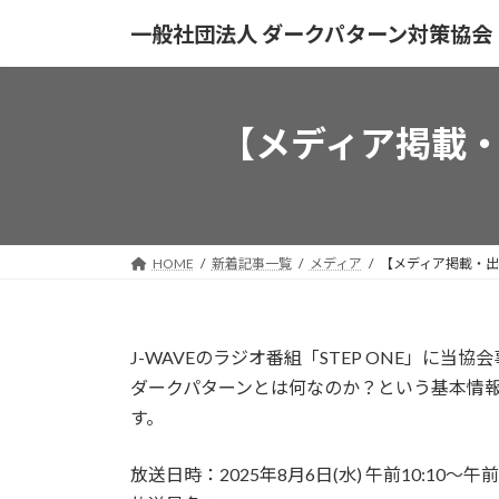
コ
ナ
一般社団法人 ダークパターン対策協会
ン
ビ
テ
ゲ
ン
ー
ツ
シ
【メディア掲載・出演
へ
ョ
ス
ン
キ
に
ッ
移
プ
動
HOME
新着記事一覧
メディア
【メディア掲載・出演】
J-WAVEのラジオ番組「STEP ONE」に
ダークパターンとは何なのか？という基本情
す。
放送日時：2025年8月6日(水) 午前10:10〜午前1