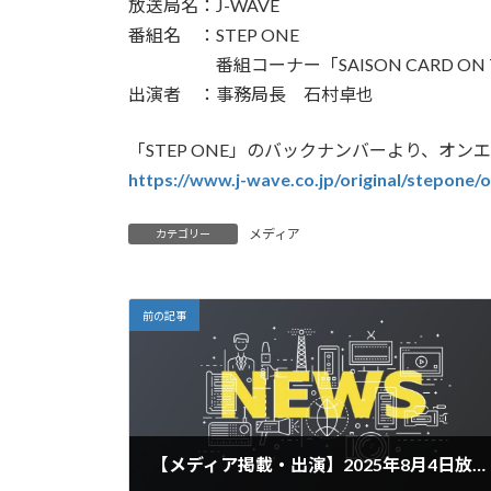
放送局名：J-WAVE
番組名 ：STEP ONE
番組コーナー「SAISON CARD ON TH
出演者 ：事務局長 石村卓也
「STEP ONE」のバックナンバーより、オ
https://www.j-wave.co.jp/original/stepone
メディア
カテゴリー
前の記事
【メディア掲載・出演】2025年8月4日放送NHK総合「みみより！解説」